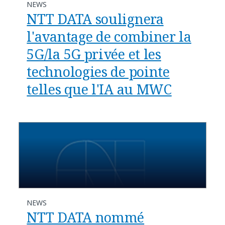
NEWS
NTT DATA soulignera
l'avantage de combiner la
5G/la 5G privée et les
technologies de pointe
telles que l'IA au MWC
NEWS
NTT DATA nommé