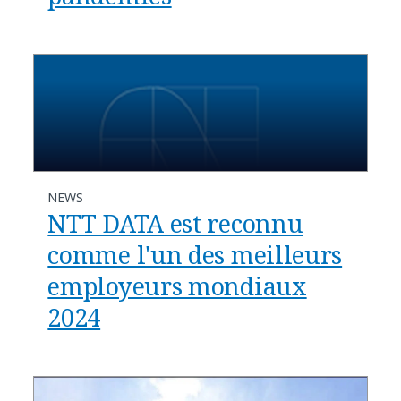
NEWS
NTT DATA est reconnu
comme l'un des meilleurs
employeurs mondiaux
2024