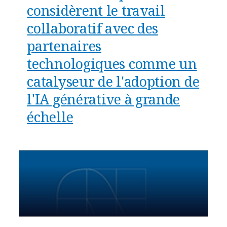
considèrent le travail
collaboratif avec des
partenaires
technologiques comme un
catalyseur de l'adoption de
l'IA générative à grande
échelle