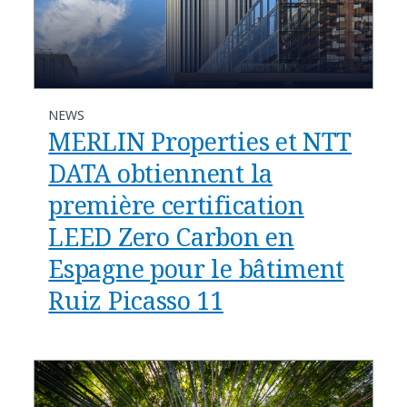
NEWS
MERLIN Properties et NTT
DATA obtiennent la
première certification
LEED Zero Carbon en
Espagne pour le bâtiment
Ruiz Picasso 11