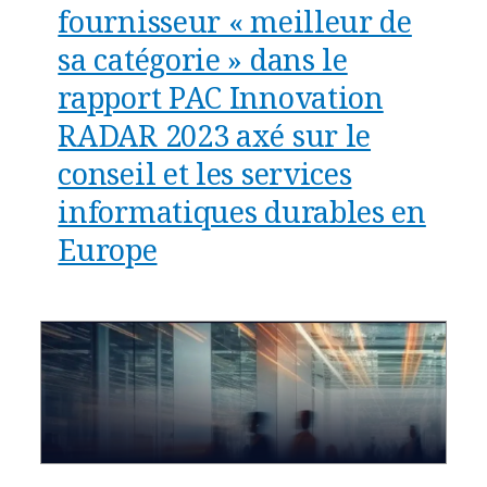
fournisseur « meilleur de
sa catégorie » dans le
rapport PAC Innovation
RADAR 2023 axé sur le
conseil et les services
informatiques durables en
Europe