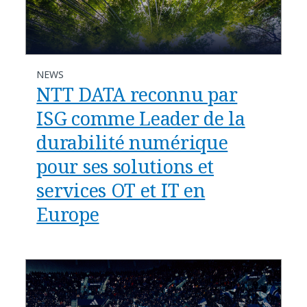
NEWS
NTT DATA reconnu par
ISG comme Leader de la
durabilité numérique
pour ses solutions et
services OT et IT en
Europe