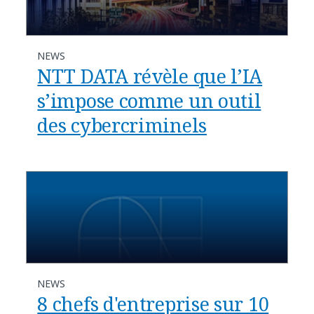
NEWS
NTT DATA révèle que l’IA
s’impose comme un outil
des cybercriminels
NEWS
8 chefs d'entreprise sur 10