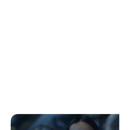
Les leaders du retail
reconstruisent leurs fondations
pour l’IA — dans le cloud