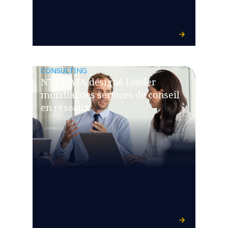
CONSULTING
NTT DATA désigné Leader
mondial des services de conseil
en réseaux