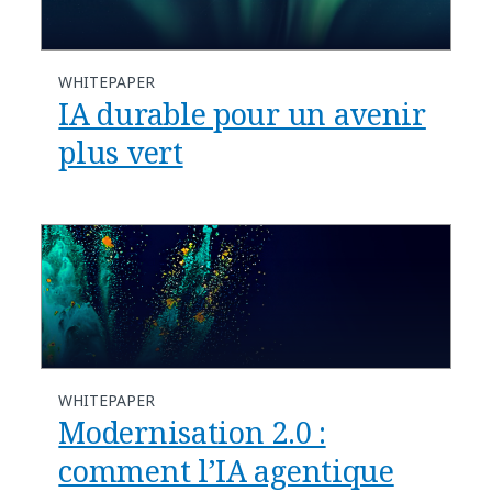
WHITEPAPER
IA durable pour un avenir
plus vert
WHITEPAPER
Modernisation 2.0 :
comment l’IA agentique