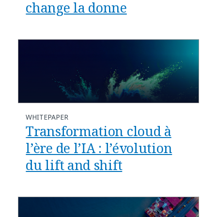
change la donne
WHITEPAPER
Transformation cloud à
l’ère de l’IA : l’évolution
du lift and shift