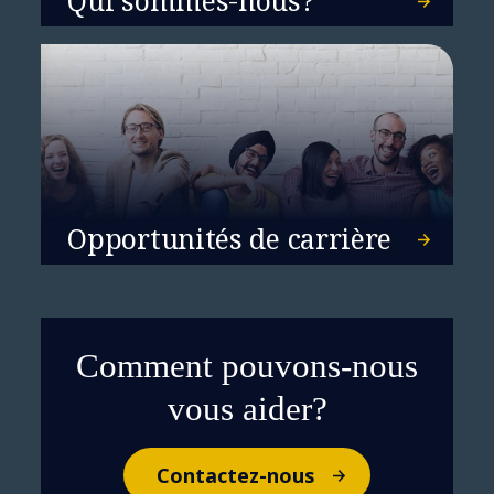
Le guide du RSSI pour
maîtriser la sécurité et les
Opportunités de carrière
risques liés à l'IA
Comment pouvons-nous
vous aider?
Contactez-nous