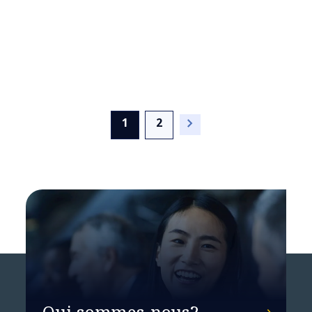
(current)
1
2
Agriculture régénératrice
Qui sommes-nous?