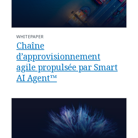
WHITEPAPER
Chaîne
d’approvisionnement
agile propulsée par Smart
AI Agent™