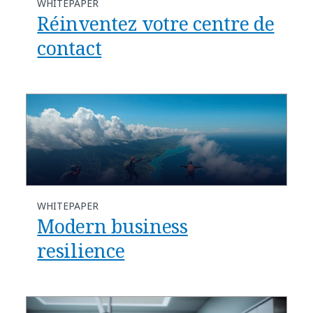
WHITEPAPER
Réinventez votre centre de
contact
WHITEPAPER
Modern business
resilience