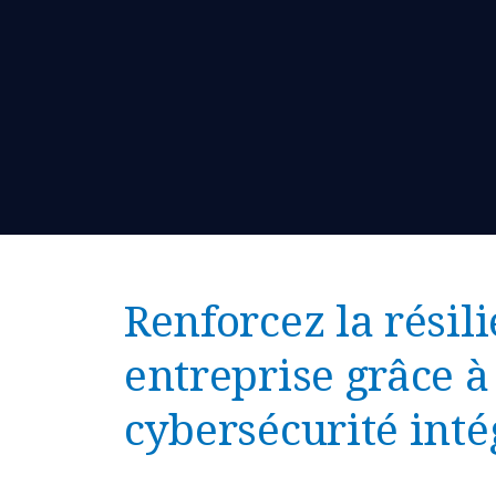
Renforcez la résil
entreprise grâce à
cybersécurité inté