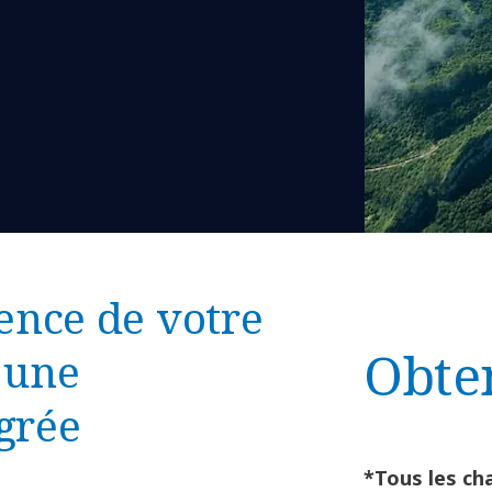
ience de votre
Obte
 une
grée
*Tous les ch