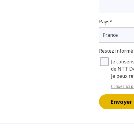
Pays*
Restez informé
Je consen
de NTT DA
Je peux r
Cliquez ici 
Envoyer