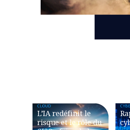
CLOUD
CYBE
L’IA redéfinit le
Ra
risque et le rôle du
cy