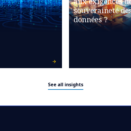
aux exigences d
souveraineté de
données ?
See all insights