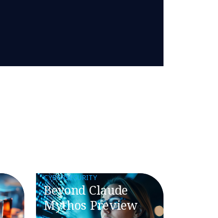
CYBERSECURITY
Beyond Claude
Mythos Preview