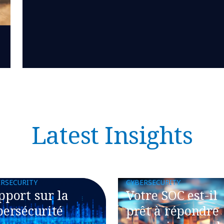
Latest Insights
RSECURITY
CYBERSECURITY
pport sur la
Votre SOC est-il
bersécurité
prêt à répondre