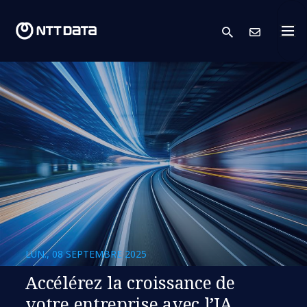
search
Cont
LUN., 08 SEPTEMBRE 2025
Accélérez la croissance de
votre entreprise avec l’IA