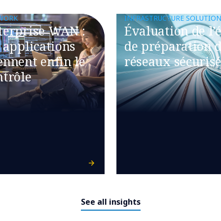
WORK
INFRASTRUCTURE SOLUTIO
terprise WAN :
Évaluation de l’é
s applications
de préparation 
ennent enfin le
réseaux sécuris
ntrôle
See all insights