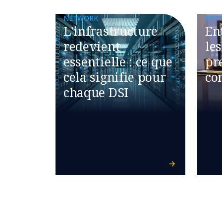
NETWORK
NET
L'infrastructure
En
redevient
le
essentielle : ce que
pr
cela signifie pour
co
chaque DSI