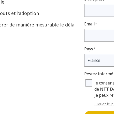
le
oûts et l’adoption
Email*
orer de manière mesurable le délai
Pays*
Restez informé
Je consen
de NTT DA
Je peux r
Cliquez ici 