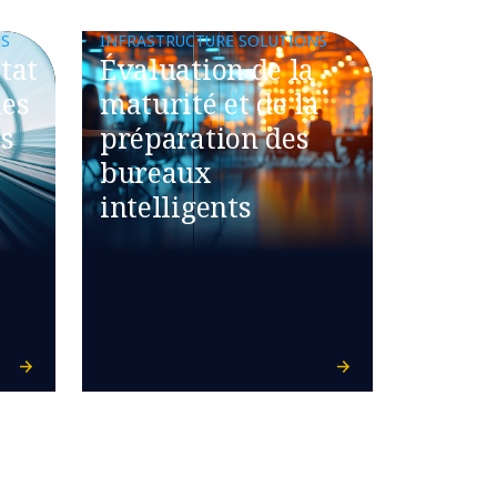
NS
INFRASTRUCTURE SOLUTIONS
tat
Évaluation de la
des
maturité et de la
és
préparation des
bureaux
intelligents