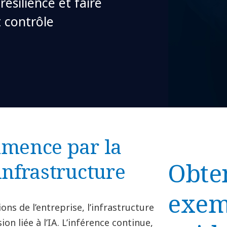
ésilience et faire
t contrôle
mmence par la
Obte
infrastructure
exem
ions de l’entreprise, l’infrastructure
n liée à l’IA. L’inférence continue,