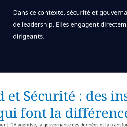
Dans ce contexte, sécurité et gouvern
de leadership. Elles engagent directem
dirigeants.
 et Sécurité : des in
qui font la différenc
nt l'IA agentive, la gouvernance des données et la transfo