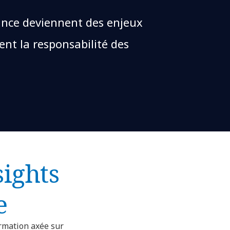
ance deviennent des enjeux
ent la responsabilité des
sights
e
rmation axée sur