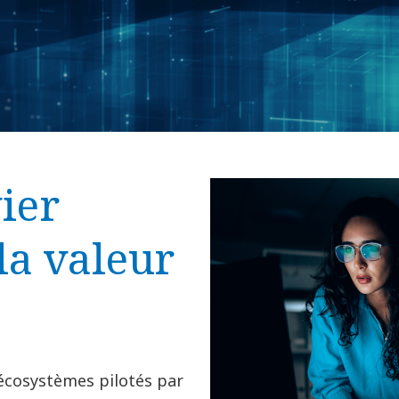
vier
la valeur
écosystèmes pilotés par