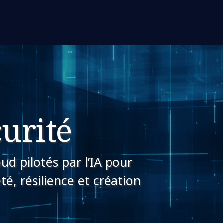
urité
ud pilotés par l’IA pour
té, résilience et création