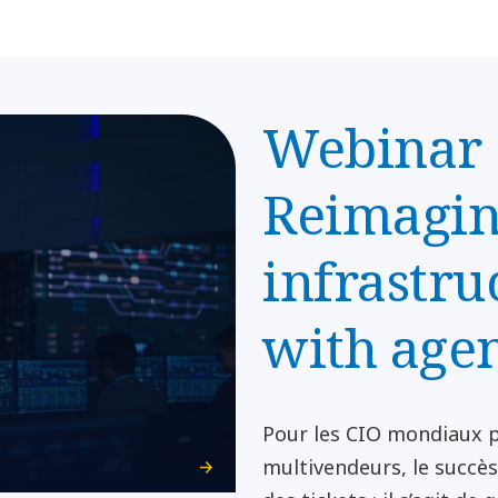
Webinar 
Reimagin
infrastru
with agen
Pour les CIO mondiaux p
multivendeurs, le succès