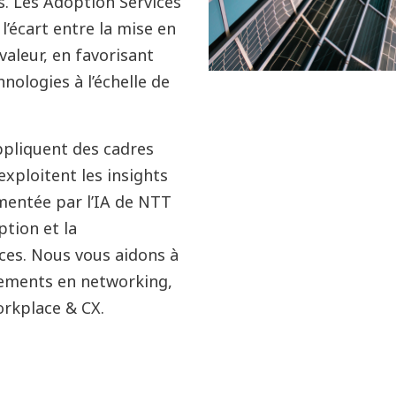
s. Les Adoption Services
’écart entre la mise en
valeur, en favorisant
nologies à l’échelle de
ppliquent des cadres
exploitent les insights
imentée par l’IA de NTT
ption et la
ces. Nous vous aidons à
ssements en networking,
orkplace & CX.