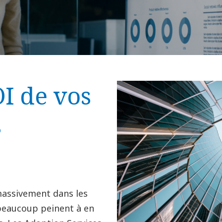
OI de vos
s
 massivement dans les
beaucoup peinent à en