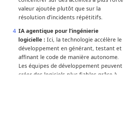
valeur ajoutée plutôt que sur la
résolution d’incidents répétitifs.
IA agentique pour l’ingénierie
logicielle :
Ici, la technologie accélère le
développement en générant, testant et
affinant le code de manière autonome.
Les équipes de développement peuvent
créer des logiciels plus fiables grâce à
une innovation continue et à une
livraison plus rapide de nouvelles
fonctionnalités.
La valeur générée est considérable : la
satisfaction client augmente grâce à des
interactions hyperpersonnalisées ; l’efficacité