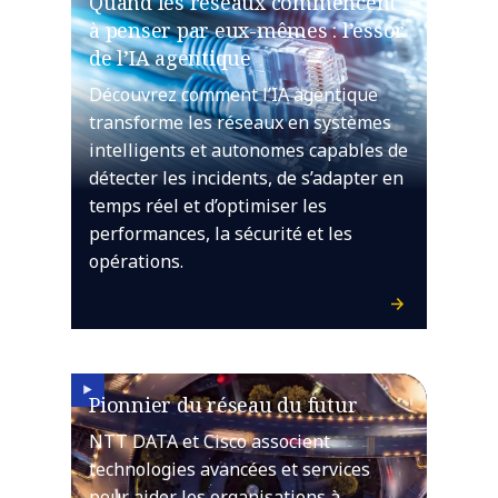
Quand les réseaux commencent
à penser par eux-mêmes : l’essor
de l’IA agentique
Découvrez comment l’IA agentique
transforme les réseaux en systèmes
intelligents et autonomes capables de
détecter les incidents, de s’adapter en
temps réel et d’optimiser les
performances, la sécurité et les
opérations.
Pionnier du réseau du futur
NTT DATA et Cisco associent
technologies avancées et services
pour aider les organisations à