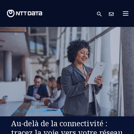
search
Cont
LUN., 29 SEPTEMBRE 2025
Au-delà de la connectivité :
tracez la voie vers votre réseau