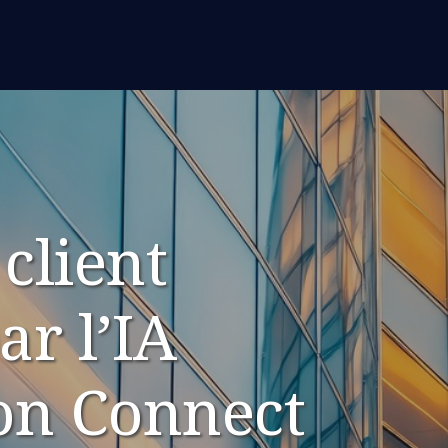
client
ar l’IA
on Connect