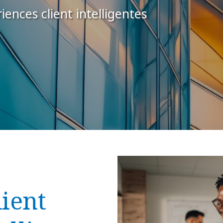
ences client intelligentes
lient