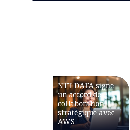
NTT DATA signe
un accord de
collaboration
stratégique avec
AWS