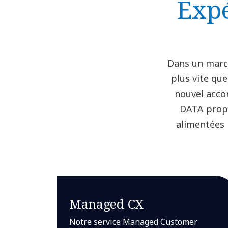
Expé
Dans un march
plus vite que
nouvel acco
DATA propo
alimentées 
Managed CX
Notre service Managed Customer