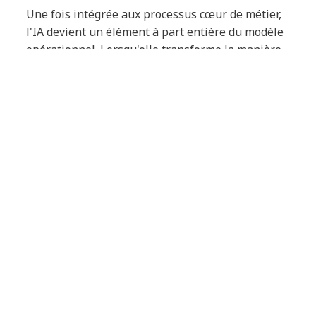
Une fois intégrée aux processus cœur de métier,
l'IA devient un élément à part entière du modèle
opérationnel. Lorsqu'elle transforme la manière
de travailler, en rationalisant les workflows, en
éclairant les décisions et en améliorant les
performances de l'entreprise au quotidien, son
impact devient pleinement mesurable.
Outils ou mise en œuvre : le
véritable facteur de
différenciation
Dans les secteurs de la banque et des services
financiers, ce qui frappe est la rapidité avec
laquelle le débat autour de l'IA est passé de
l'accès à la technologie à la capacité de l'utiliser
efficacement.