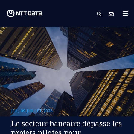
search
Cont
JEU., 09 JUILLET 2026
Le secteur bancaire dépasse les
projets pilotes pour