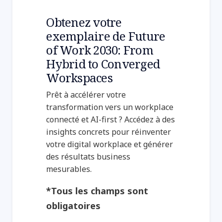
Obtenez votre
exemplaire de Future
of Work 2030: From
Hybrid to Converged
Workspaces
Prêt à accélérer votre
transformation vers un workplace
Guide : Agentic AI in action:
connecté et AI-first ? Accédez à des
Scaling intelligent workplaces
insights concrets pour réinventer
with NTT DATA and Microsoft
votre digital workplace et générer
des résultats business
mesurables.
*Tous les champs sont
obligatoires