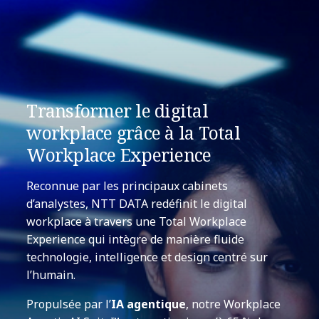
Transformer le digital
workplace grâce à la Total
Workplace Experience
Reconnue par les principaux cabinets
d’analystes, NTT DATA redéfinit le digital
workplace à travers une Total Workplace
Experience qui intègre de manière fluide
technologie, intelligence et design centré sur
l’humain.
Propulsée par l’
IA agentique
, notre Workplace