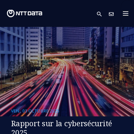
search
Cont
VEN., 03 OCTOBRE 2025
Rapport sur la cybersécurité
2025