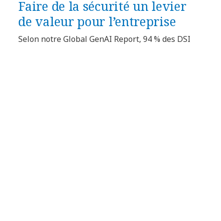
Faire de la sécurité un levier
de valeur pour l’entreprise
Selon notre Global GenAI Report, 94 % des DSI
déclarent que la GenAI les conduit à investir
davantage dans la conformité réglementaire, et
95 % affirment la même chose pour la
cybersécurité.
La sécurité réseau est désormais fondamentale.
Un renouvellement doit intégrer la sécurité à
chaque couche du tissu réseau, en :
Automatisant la détection et la réponse
aux menaces grâce à la télémétrie
pilotée par l’IA
Passant de modèles périmétriques à
des architectures zero trust