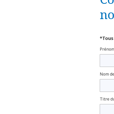
no
*Tous
Prénom
Nom de 
Titre d