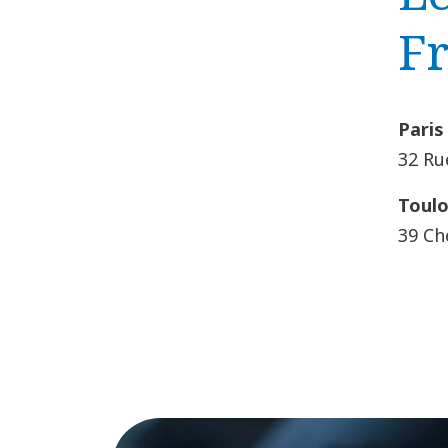
F
Paris
32 Ru
Toul
39 Ch