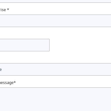
ise *
message*