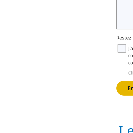
Restez
J’
co
c
Cl
E
L