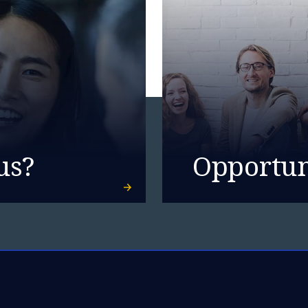
us?
Opportun