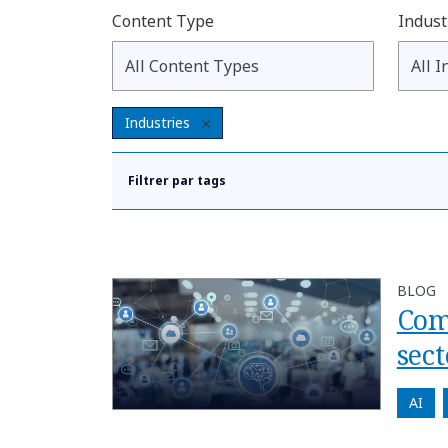
Content Type
Indust
Industries
Filtrer par tags
BLOG
Com
sect
AI