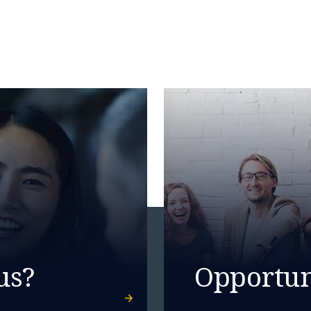
us?
Opportun