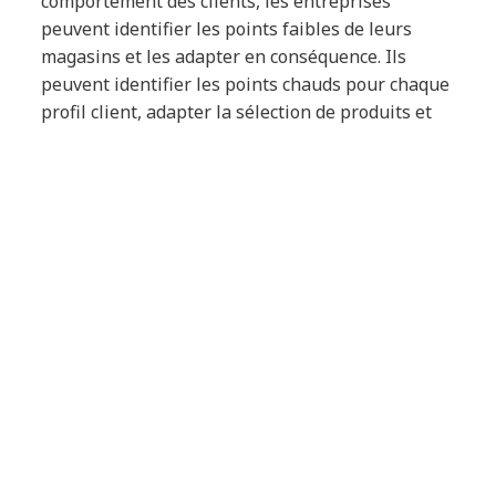
comportement des clients, les entreprises
peuvent identifier les points faibles de leurs
magasins et les adapter en conséquence. Ils
peuvent identifier les points chauds pour chaque
profil client, adapter la sélection de produits et
optimiser l'affichage des articles en magasin
pour les profils clés simplement en connaissant
le chemin physique qu'ils empruntent, ce qui
augmente finalement les ventes.
Alors, comment cela peut-il être fait exactement ?
En utilisant les caméras de vidéosurveillance
existantes et en rassemblant des images et des
vidéos qui sont ensuite traitées. Ensuite, les
données sont stockées et, à l'aide de modèles
d'apprentissage automatique ad hoc, les
détaillants peuvent créer avec précision des