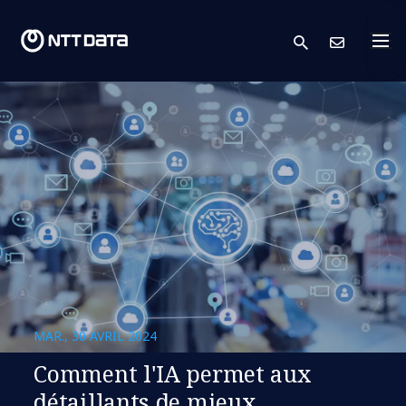
search
Cont
MAR., 30 AVRIL 2024
Comment l'IA permet aux
détaillants de mieux