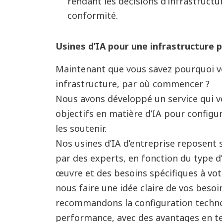
rendant les décisions d’infrastructu
conformité.
Usines d’IA pour une infrastructure p
Maintenant que vous savez pourquoi v
infrastructure, par où commencer
?
Nous avons d
é
velopp
é
un service qui 
objectifs en mati
è
re d
’
IA pour configur
les soutenir.
Nos usines d
’
IA d
’
entreprise reposent 
par des experts, en fonction du type d
œ
uvre et des besoins sp
é
cifiques
à
vot
nous faire une id
é
e claire de vos beso
recommandons la configuration technol
performance, avec des avantages en te