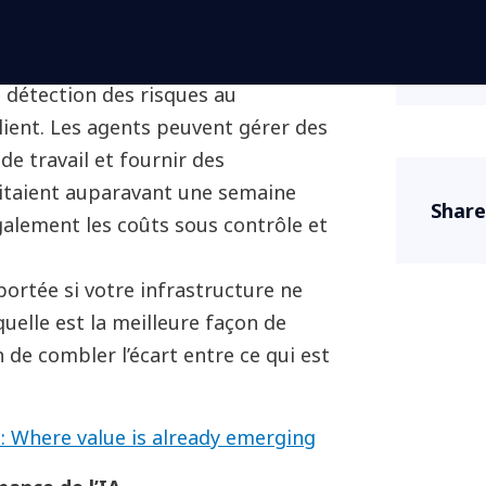
Senior
se.
Cybers
nt ce qui est possible dans presque
a détection des risques au
lient. Les agents peuvent gérer des
 de travail et fournir des
sitaient auparavant une semaine
Share
galement les coûts sous contrôle et
ortée si votre infrastructure ne
uelle est la meilleure façon de
 de combler l’écart entre ce qui est
es: Where value is already emerging