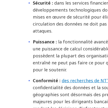
Sécurité :
dans les services financier
développements technologiques doiv
mises en œuvre de sécurité pour élim
circulation des données ne doit pas
attaques.
Puissance :
la fonctionnalité avanc
une puissance de calcul considérabl
poss
è
dent la plupart des organisat
entra
î
n
é
ne peut pas faire ce pour q
pour le soutenir.
Conformité :
des recherches de NT
confidentialité des données et la so
géographies sont désormais des pr
majeures pour les dirigeants bancair