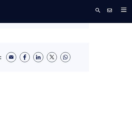
 Vice President and Global Head of
ecurity at NTT DATA
: