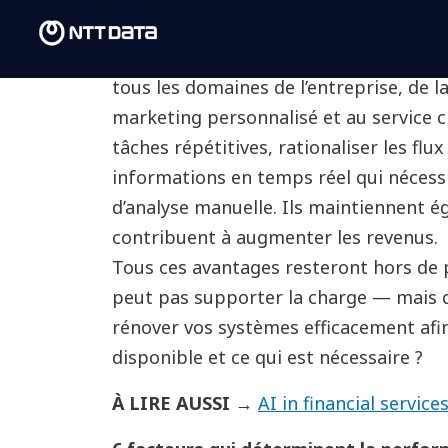
avantages complets de l’IA en entrepri
Les agents d’IA, en particulier, change
tous les domaines de l’entreprise, de l
marketing personnalisé et au service c
tâches répétitives, rationaliser les flux
informations en temps réel qui néces
d’analyse manuelle. Ils maintiennent é
contribuent à augmenter les revenus.
Tous ces avantages resteront hors de p
peut pas supporter la charge
—
mais q
rénover vos systèmes efficacement afin
disponible et ce qui est nécessaire
?
À LIRE AUSSI →
AI in financial servic