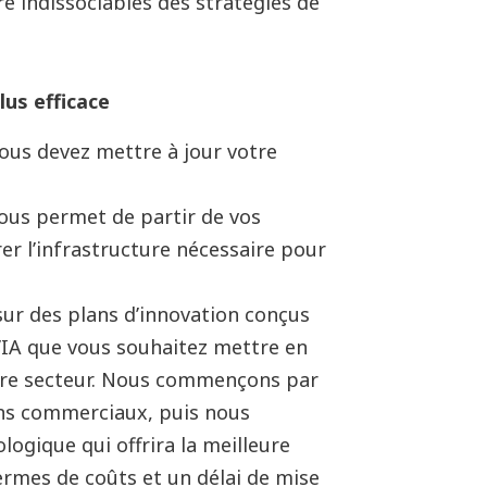
re indissociables des stratégies de
lus efficace
ous devez mettre à jour votre
vous permet de partir de vos
er l
’
infrastructure n
é
cessaire pour
sur des plans d
’
innovation con
ç
us
’
IA que vous souhaitez mettre en
re secteur. Nous commen
ç
ons par
ins commerciaux, puis nous
ogique qui offrira la meilleure
rmes de coûts et un délai de mise