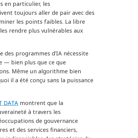
s en particulier, les
ent toujours aller de pair avec des
iner les points faibles. La libre
 les rendre plus vulnérables aux
ée des programmes d’IA nécessite
e
—
bien plus que ce que
ions. M
ê
me un algorithme bien
uoi il a
é
t
é
con
ç
u sans la puissance
T
DATA
montrent que la
uveraineté à travers les
éoccupations de gouvernance
es et des services financiers,