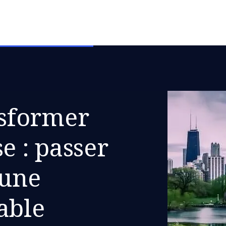
sformer
e : passer
 une
able