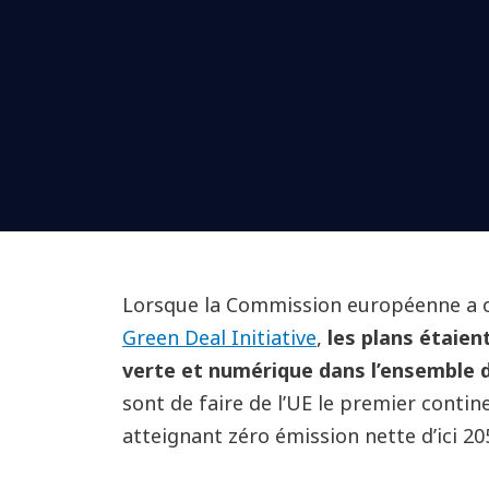
Lorsque la Commission européenne a of
Green Deal Initiative
,
les plans étaien
verte et numérique dans l’ensemble d
sont de faire de l’UE le premier conti
atteignant zéro émission nette d’ici 20