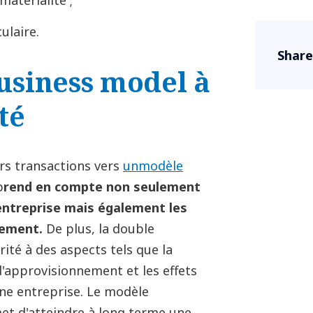
atérialité ;
ulaire.
Share
usiness model à
té
urs transactions vers
unmodèle
p
rend en compte non seulement
’entreprise mais également les
nement.
De plus, la double
rité à des aspects tels que la
 d'approvisionnement et les effets
une entreprise. Le modèle
et d'atteindre à long terme une