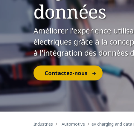
données
​Améliorer l'expérience utilis
électriques grâce à la concep
à l'intégration des données d
Contactez-nous
Industries
Automotive
ev charging and dat