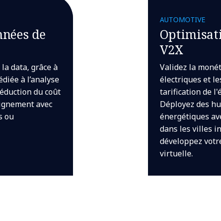
AUTOMOTIVE
nnées de
Optimisat
V2X
la data, grâce à
Validez la monét
diée à l’analyse
électriques et l
réduction du coût
tarification de l
lignement avec
Déployez des hu
s ou
énergétiques ave
dans les villes i
développez votre
virtuelle.