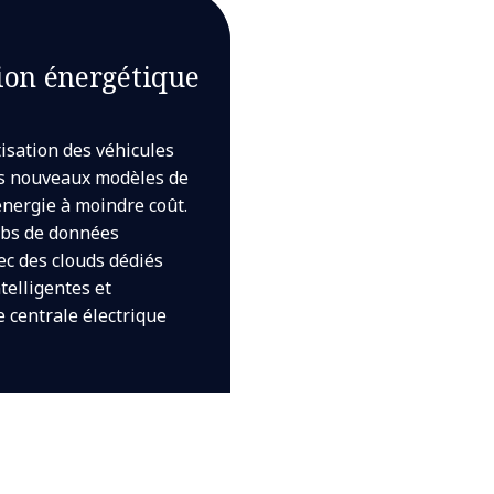
ion énergétique
isation des véhicules
es nouveaux modèles de
'énergie à moindre coût.
bs de données
c des clouds dédiés
ntelligentes et
 centrale électrique