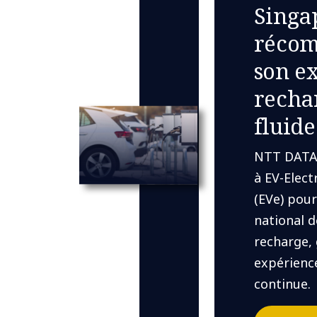
Singa
récom
son e
recha
fluide
​NTT DATA
à EV-Elect
(EVe) pou
national 
recharge,
expérience
continue.​