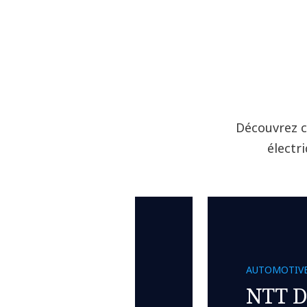
Découvrez c
électr
AUTOMOTIV
NTT 