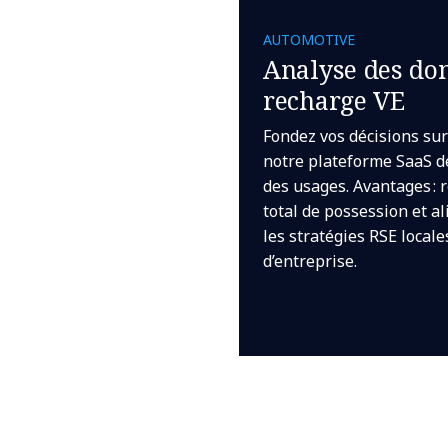
AUTOMOTIVE
Analyse des do
recharge VE
Fondez vos décisions sur 
notre plateforme SaaS dé
des usages. Avantages : 
total de possession et a
les stratégies RSE locale
d’entreprise.