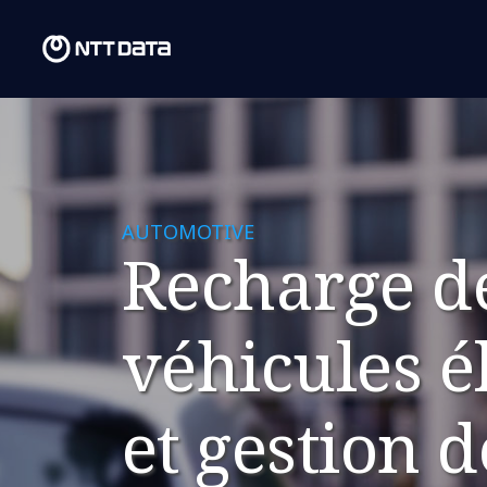
AUTOMOTIVE
​Recharge d
véhicules é
et gestion d