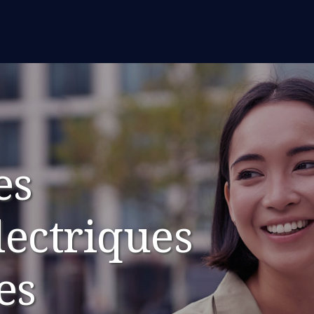
es
lectriques
es