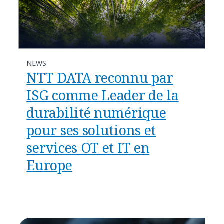
NEWS
NTT DATA reconnu par
ISG comme Leader de la
durabilité numérique
pour ses solutions et
services OT et IT en
Europe