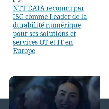
NEWS
NTT DATA reconnu par
ISG comme Leader de la
durabilité numérique
pour ses solutions et
services OT et IT en
Europe